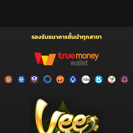
รองรับธนาคารชั้นนำทุกสาขา