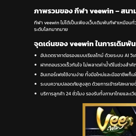
ภาพรวมของ กีฬา veewin – สนา
กีฬา veewin ไม่ได้เป็นเพียงเว็บเดิมพันกีฬาเหมือนท
ระดับโลกมากมาย
จุดเด่นของ veewin ในการเดิมพัน
อัปเดตราคาต่อรองแบบเรียลไทม์ ด้วยระบบ AI วิเค
ฝากถอนรวดเร็วทันใจ ไม่พลาดค่าน้ำดีในช่วงสำค
อินเทอร์เฟซใช้งานง่าย ทั้งมือใหม่และมืออาชีพก็เล่
ระบบความปลอดภัยสูงสุด ด้วยการเข้ารหัสหลายชั
บริการลูกค้า 24 ชั่วโมง รองรับทั้งภาษาไทยและเว