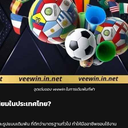
จุดเด่นของ veewin ในการเดิมพันกีฬา
นิยมในประเทศไทย?
ละรูปแบบเดิมพัน ที่ดีกว่ามาตรฐานทั่วไป ทำให้มืออาชีพชอบใช้งาน