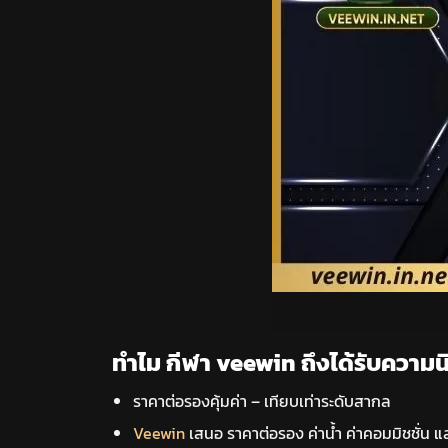
ทำไม กีฬา veewin ถึงได้รับความ
ราคาต่อรองคุ้มค่า – เทียบเท่าระดับสากล
Veewin
เสนอ ราคาต่อรอง ค่าน้ำ ค่าคอมมิชชั่น แ