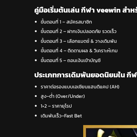
คู่มือเริ่มต้นเล่น กีฬา veewin สำห
ขั้นตอนที่ 1 – สมัครสมาชิก
ขั้นตอนที่ 2 – ฝากเงินปลอดภัย รวดเร็ว
ขั้นตอนที่ 3 – เลือกแมตช์ & วางเดิมพัน
ขั้นตอนที่ 4 – ติดตามผล & วิเคราะห์เกม
ขั้นตอนที่ 5 – ถอนเงินเข้าบัญชี
ประเภทการเดิมพันยอดนิยมใน กี
ราคาต่อรองแบบเอเชียนแฮนดิแคป (AH)
สูง–ต่ำ (Over/Under)
1×2 – ราคายุโรป
เดิมพันเร็ว–Fast Bet